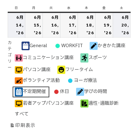
日
日
月
月
火
火
水
水
木
木
金
金
土
土
曜
曜
曜
曜
曜
曜
曜
6月
6月
6月
6月
6月
6月
6月
日
日
日
日
日
日
日
14,
15,
16,
17,
18,
19,
20,
2026
2026
2026
2026
2026
2026
20
'26
'26
'26
'26
'26
'26
'26
年
年
年
年
年
年
年
カ
General
WORKFIT
かきかた講座
6
6
6
6
6
6
6
無
テ
月
月
月
月
月
月
月
ゴ
題
コミュニケーション講座
スポーツ
リ
14
15
16
17
18
19
20
の
ー
パソコン講座
フリータイム
日
日
日
日
日
日
日
カ
テ
ボランティア活動
ヨーガ療法
ゴ
不定期開催
休日
学びの時間
リ
ー
若者アップパソコン講座
適性･適職診断
すべて
印刷
表示