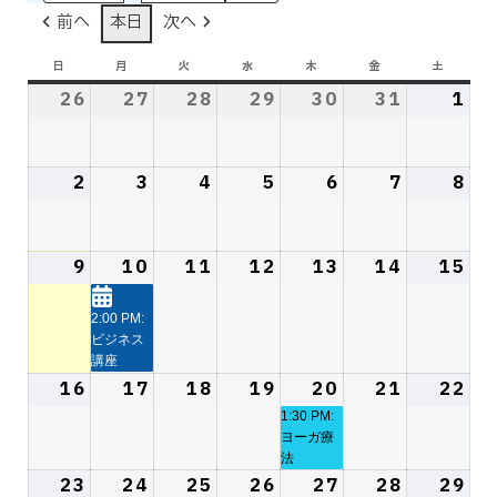
前へ
本日
次へ
日
日
月
月
火
火
水
水
木
木
金
金
土
土
曜
曜
曜
曜
曜
曜
曜
26
2026
27
2026
28
2026
29
2026
30
2026
31
2026
1
20
日
日
日
日
日
日
日
年
年
年
年
年
年
年
7
7
7
7
7
7
8
2
月
2026
3
月
2026
4
月
2026
5
月
2026
6
月
2026
7
月
2026
8
月
20
26
年
27
年
28
年
29
年
30
年
31
年
1
年
日
8
日
8
日
8
日
8
日
8
日
8
日
8
月
月
月
月
月
月
月
9
2026
10
2026
(1
11
2026
12
2026
13
2026
14
2026
15
20
2
3
4
5
6
7
8
年
年
件
年
年
年
年
年
日
日
日
日
日
日
日
8
8
の
8
8
8
8
8
2:00 PM:
ビジネス
月
月
イ
月
月
月
月
月
講座
9
10
ベ
11
12
13
14
15
16
2026
17
2026
18
2026
19
2026
20
2026
(1
21
2026
22
20
日
日
ン
日
日
日
日
日
年
年
年
年
年
件
年
年
1:30 PM:
ト)
ヨーガ療
8
8
8
8
8
の
8
8
法
月
月
月
月
月
イ
月
月
23
2026
24
2026
(1
25
2026
26
2026
27
2026
28
2026
(1
29
20