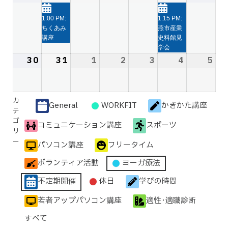
16
17
18
19
20
ベ
21
22
年
年
件
年
年
年
年
件
年
日
日
日
日
日
ン
日
日
8
8
の
8
8
8
8
の
8
1:00 PM:
1:15 PM:
ト)
ちくあみ
燕市産業
月
月
イ
月
月
月
月
イ
月
講座
史料館見
23
24
ベ
25
26
27
28
ベ
29
学会
日
日
ン
日
日
日
日
ン
日
30
2026
31
2026
1
2026
2
2026
3
2026
4
2026
5
20
ト)
ト)
年
年
年
年
年
年
年
8
8
9
9
9
9
9
月
月
月
月
月
月
月
カ
General
WORKFIT
かきかた講座
30
31
1
2
3
4
5
無
テ
ゴ
日
日
日
日
日
日
日
題
コミュニケーション講座
スポーツ
リ
の
ー
パソコン講座
フリータイム
カ
テ
ボランティア活動
ヨーガ療法
ゴ
不定期開催
休日
学びの時間
リ
ー
若者アップパソコン講座
適性･適職診断
すべて