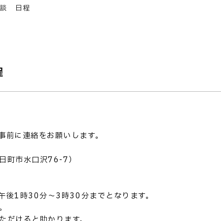
相談 日程
程
事前に連絡をお願いします。
町市水口沢76-7）
後1時30分～3時30分までとなります。
。
ただけると助かります。